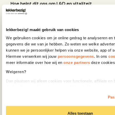
Hoe helpt dit ons om L&D en vitaliteit
strategischer te positioneren binnen de
organisatie?
Doordat ontwikkeling zichtbaar, meetbaar en
lekkerbezig! maakt gebruik van cookies
stuurbaar wordt, verschuift het van ‘kostenpost’
We gebruiken cookies om je online gedrag te analyseren en 
naar strategisch instrument. Je kunt aantonen
gegevens die we van je hebben. Zo weten we welke adverten
hoe budgetten bijdragen aan inzetbaarheid,
kunnen we je persoonlijker helpen via onze website, app of so
leiderschap en organisatieontwikkeling – en
Hiermee verwerken wij jouw 
persoonsgegevens
. In ons 
coo
Wil jij ook
alles op één
daarmee het gesprek op directieniveau
meer informatie over hoe wij en 
onze partners 
deze cookies
versterken.
plek
Weigeren?
Zelf zien hoe lekkerbezig! jouw organisatie
Dan plaatsen wij alleen cookies voor functionele, affiliate en 
toekomstbestendig maakt? Plan een demo in,
doelen. Deze cookies plaatsen wij altijd en hebben weinig tot 
dan lopen we er samen doorheen.
privacy. We mogen deze cookies plaatsen zonder toestemmi
Pas
Plan demo in
Akkoord?
Dan geef je ons toestemming om ook cookies te plaatsen voor
Alles toestaan