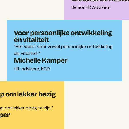
Senior HR Adviseur
Voor persoonlijke ontwikkeling
én vitaliteit
“Het werkt voor zowel persoonlijke ontwikkeling
als vitaliteit.”
Michelle Kamper
HR-adviseur, KCD
p om lekker bezig
p om lekker bezig te zijn.”
per