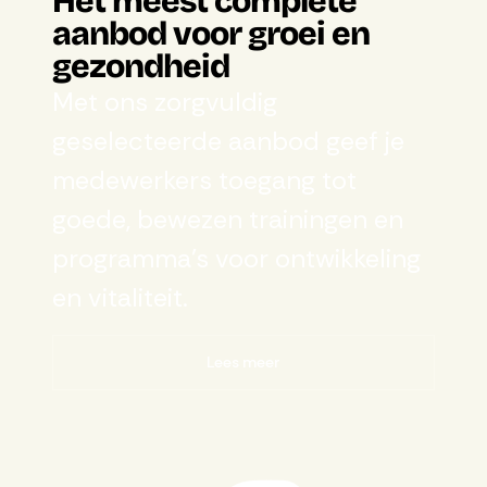
Het meest complete
aanbod voor groei en
gezondheid
Met ons zorgvuldig
geselecteerde aanbod geef je
medewerkers toegang tot
goede, bewezen trainingen en
programma’s voor ontwikkeling
en vitaliteit.
Lees meer