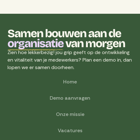
Wij activeren medewerkers maandelijks met
campagnes. Daarnaast bieden we
promotiemateriaal en advies om medewerkers te
activeren. Denk aan tips om aanbod te promoten
Samen bouwen aan de
of voorbeeldmails om hen te wijzen op hun
persoonlijke budget. We kennen jullie branche, we
organisatie
van morgen
weten waar jullie uitdagingen liggen en wat de
Zien hoe lekkerbezig! jou grip geeft op de ontwikkeling
behoeftes zijn van jullie medewerkers. Als jullie
en vitaliteit van je medewerkers? Plan een demo in, dan
hierover vragen of suggesties hebben kun je altijd
lopen we er samen doorheen.
terecht bij ons team.
Home
Demo aanvragen
Onze missie
Vacatures