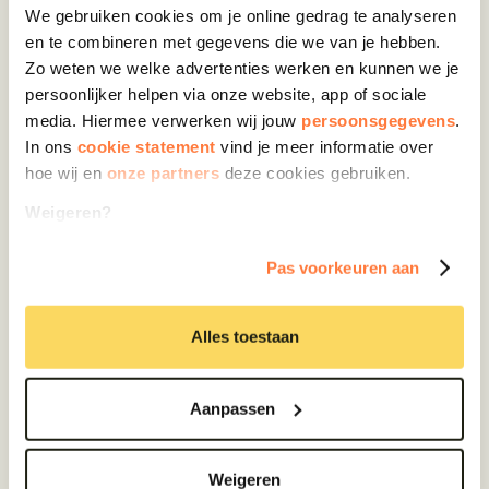
We gebruiken cookies om je online gedrag te analyseren 
Geschikt voor zowel individuele medewerkers
en te combineren met gegevens die we van je hebben. 
als teams
Zo weten we welke advertenties werken en kunnen we je 
persoonlijker helpen via onze website, app of sociale 
media. Hiermee verwerken wij jouw 
persoonsgegevens
. 
In ons 
cookie statement
 vind je meer informatie over 
hoe wij en 
onze partners 
deze cookies gebruiken.
Weigeren?
Dan plaatsen wij alleen cookies voor functionele, affiliate 
Leermateriaal & tools
Pas voorkeuren aan
en beperkt analytische doelen. Deze cookies plaatsen wij 
Digitale modules, e-learnings, micro-learnings en
altijd en hebben weinig tot geen invloed op je privacy. We 
praktische tools die zelfstandig en flexibel te
mogen deze cookies plaatsen zonder toestemming.
Alles toestaan
gebruiken zijn.
Akkoord?
Direct beschikbaar en laagdrempelig
Dan geef je ons toestemming om ook cookies te plaatsen 
Aanpassen
Leren in eigen tempo, waar en wanneer het
voor uitgebreid analytische en advertentiedoelen. Deze 
uitkomt
cookies hebben invloed op je privacy.
Ideaal voor continue ontwikkeling naast het
Weigeren