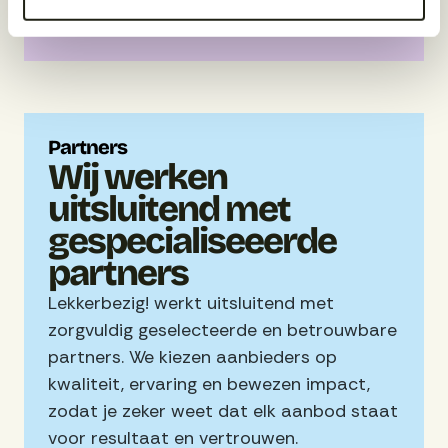
Voorkeur aanpassen?
werk
Je bepaalt zelf voor welke doelen wij cookies mogen 
plaatsen. Je kunt je keuze op elk moment wijzigen of 
intrekken via de link Cookies aanpassen onderaan de 
pagina.
Partners
Wij werken
uitsluitend met
gespecialiseeerde
partners
Lekkerbezig! werkt uitsluitend met
zorgvuldig geselecteerde en betrouwbare
partners. We kiezen aanbieders op
kwaliteit, ervaring en bewezen impact,
zodat je zeker weet dat elk aanbod staat
voor resultaat en vertrouwen.