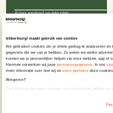
Al het aanbod op één plek
Opleidingen, workshops en coaching staan
allemaal bij elkaar in één persoonlijk overzicht.
Of je nou aan je ontwikkeling of gezondheid
wilt werken. Filter eenvoudig op onderwerp,
lekkerbezig! maakt gebruik van cookies
tijd of kosten en vind jouw ideale oplossing.
We gebruiken cookies om je online gedrag te analyseren en 
gegevens die we van je hebben. Zo weten we welke adverten
Alles in één keer goed geregeld
kunnen we je persoonlijker helpen via onze website, app of so
Hiermee verwerken wij jouw 
persoonsgegevens
. In ons 
coo
Je medewerker kan zelf bestellen én betalen
meer informatie over hoe wij en 
onze partners 
deze cookies
via het platform. Zonder dat jij iets hoeft te
doen.
Weigeren?
Dan plaatsen wij alleen cookies voor functionele, affiliate en 
Zelf kiezen wat werkt
doelen. Deze cookies plaatsen wij altijd en hebben weinig tot 
Je medewerkers kiezen zelf wat ze volgen,
privacy. We mogen deze cookies plaatsen zonder toestemmi
wanneer het uitkomt en wat past bij hun
Pas
Akkoord?
werk- en privésituatie. Geen vaste routes, wel