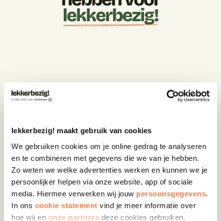
lekkerbezig!
Vrijheid om zelf te
“Wij hebben voor lekkerbez
het totaalconcept dat on
vrijheid geeft om zelf hun vi
maken. Medewerkers kunne
moment kiezen uit een bre
lekkerbezig! maakt gebruik van cookies
Annelisa Jorritsm
We gebruiken cookies om je online gedrag te analyseren 
Senior HR Adviseur
en te combineren met gegevens die we van je hebben. 
Zo weten we welke advertenties werken en kunnen we je 
persoonlijker helpen via onze website, app of sociale 
ankelijk voor
media. Hiermee verwerken wij jouw 
persoonsgegevens
. 
In ons 
cookie statement
 vind je meer informatie over 
 voor Lekker Bezig omdat
hoe wij en 
onze partners 
deze cookies gebruiken.