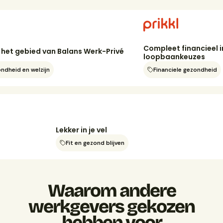
Compleet financieel inzicht
bied van Balans Werk-Privé
loopbaankeuzes
n welzijn
Financiele gezondheid
n
Lekker in je vel
Fit en gezond blijven
Waarom andere
werkgevers gekozen
hebben voor